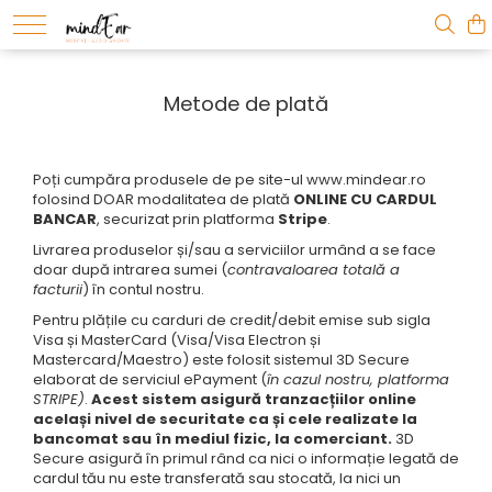
Metode de plată
Poți cumpăra produsele de pe site-ul www.mindear.ro
folosind DOAR modalitatea de plată
ONLINE CU CARDUL
BANCAR
, securizat prin platforma
Stripe
.
Livrarea produselor și/sau a serviciilor urmând a se face
doar după intrarea sumei (
contravaloarea totală a
facturii
) în contul nostru.
Pentru plățile cu carduri de credit/debit emise sub sigla
Visa și MasterCard (Visa/Visa Electron și
Mastercard/Maestro) este folosit sistemul 3D Secure
elaborat de serviciul ePayment (
în cazul nostru, platforma
STRIPE)
.
Acest sistem asigură tranzacțiilor online
același nivel de securitate ca și cele realizate la
bancomat sau în mediul fizic, la comerciant.
3D
Secure asigură în primul rând ca nici o informație legată de
cardul tău nu este transferată sau stocată, la nici un