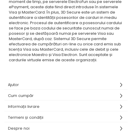
moment de timp, pe serverele ElectroFun sau pe serverele
ePayment, aceste date fiind direct introduse în sistemele
Visa și MasterCard. În plus, 3D Secure este un sistem de
autentificare a identității posesorilor de carduri in mediu
electronic. Procesul de autentificare a posesorului cardului
se face pe baza codului de securitate cunoscut numai de
posesor și se desfășoară numai pe serverele Visa sau
MasterCard, după caz. Sistemul 3D Secure permite
efectuarea de cumpărături on-line cu orice card emis sub
licența Visa sau MasterCard, inclusiv cele de debit și cele
electronice Maestro și Visa Electron. Sunt acceptate și
cardurile virtuale emise de aceste organizații.
Ajutor
Cum cumpăr
Informații livrare
Termeni și condiții
Despre noi