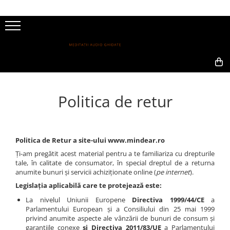
0,00
Politica de retur
Politica de Retur a site-ului www.mindear.ro
Ți-am pregătit acest material pentru a te familiariza cu drepturile
tale, în calitate de consumator, în special dreptul de a returna
anumite bunuri și servicii achiziționate online (
pe internet
).
Legislația aplicabilă care te protejează este:
La nivelul Uniunii Europene
Directiva 1999/44/CE
a
Parlamentului European și a Consiliului din 25 mai 1999
privind anumite aspecte ale vânzării de bunuri de consum și
garanțiile conexe
și Directiva 2011/83/UE
a Parlamentului