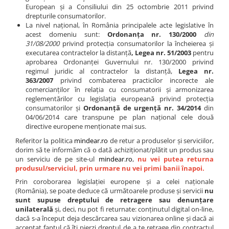
European și a Consiliului din 25 octombrie 2011 privind
drepturile consumatorilor.
La nivel național, în România principalele acte legislative în
acest domeniu sunt:
Ordonanţa nr. 130/2000
din
31/08/2000
privind protecţia consumatorilor la încheierea şi
executarea contractelor la distanţă
, Legea nr. 51/2003
pentru
aprobarea Ordonanței Guvernului nr. 130/2000 privind
regimul juridic al contractelor la distanță,
Legea nr.
363/2007
privind combaterea practicilor incorecte ale
comercianţilor în relaţia cu consumatorii şi armonizarea
reglementărilor cu legislaţia europeană privind protecţia
consumatorilor și
Ordonanţă de urgenţă nr. 34/2014
din
04/06/2014 care transpune pe plan național cele două
directive europene menționate mai sus.
Referitor la politica
mindear.ro
de retur a produselor și serviciilor,
dorim să te informăm că o dată achiziționat/plătit un produs sau
un serviciu de pe site-ul
mindear.ro
,
nu vei putea returna
produsul/serviciul, prin urmare nu vei primi banii înapoi.
Prin coroborarea legislației europene și a celei naționale
(România), se poate deduce că următoarele produse și servicii
nu
sunt supuse dreptului de retragere sau denunțare
unilaterală
și, deci, nu pot fi returnate: conținutul digital on-line,
dacă s-a început deja descărcarea sau vizionarea online și dacă ai
acceptat faptul că îți pierzi dreptul de a te retrage din contractul