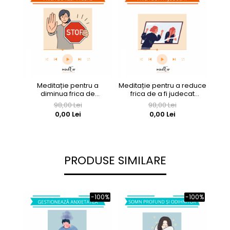
Meditație pentru a
Meditație pentru a reduce
M
diminua frica de
frica de a fi judecat
gesti
respingere PARTEA 1
PARTEA 1 (GRATUIT)
98,00 Lei
98,00 Lei
(GRATUIT)
0,00 Lei
0,00 Lei
PRODUSE SIMILARE
-100%
-100%