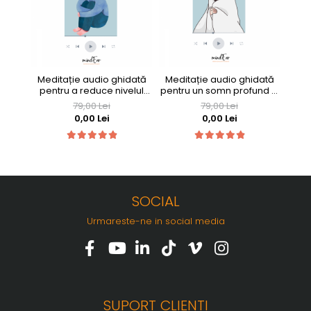
Meditație audio ghidată
Meditație audio ghidată
Med
pentru a reduce nivelul
pentru un somn profund și
pentr
anxietății
odihnitor
79,00 Lei
79,00 Lei
0,00 Lei
0,00 Lei
SOCIAL
Urmareste-ne in social media
SUPORT CLIENTI